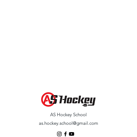
​AS Hockey School
as.hockey.school@gmail.com