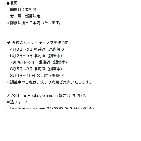
◼︎概要
・開催日：要相談
・会 場：都度決定
※詳細は後日ご案内いたします。
🏕 今後のホッケーキャンプ開催予定
・4月3日〜5日 軽井沢（案内済み）
・5月2日〜5日 北海道（調整中）
・7月26日～29日 北海道（調整中）
・8月5日～8日 北海道（調整中）
・8月9日〜10日 名古屋（調整中）
※調整中の日程は、決まり次第ご案内いたします。
📌 AS Elite Hockey Game in 軽井沢 2025 📝
申込フォーム：
https://forms.wix.com/f/72883767559103449
20
💻 オンラインセミナー（プレーヤー向け）