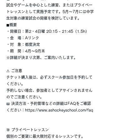
試合やゲームを中心とした練習、またはプライベー
トレッスンとして実施予定です。5月〜7月には中学
生対象の練習試合の開催を検討しています。
◼︎概要
・開催日：第2・4日曜 20:15 - 21:45（1.5h）
・会 場：Aリンク
・対 象：都度決定
・期 間：4月〜9月末
※詳細が決まり次第、ご案内いたします。
⚠ ご注意
チケット購入後は、必ずスクール参加日を予約して
ください。
予約しない場合、参加者としてアサインされません
のでご注意ください。
📖 決済方法・予約管理などの詳細はFAQをご確認
ください：
https://www.ashockeyschool.com/faq
🎯 プライベートレッスン
個別のご要望に最大限対応するレッスンです。