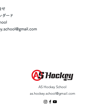
問合せ
ンダード
hool
ey.school@gmail.com
​AS Hockey School
as.hockey.school@gmail.com