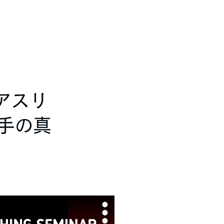
はアスリ
手の真