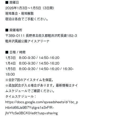
■ 開催日
2026年1月3日〜1月5日（3日間）
現地集合・現地解散
宿泊は各自でご手配ください。
■ 開催場所
〒389-0111 長野県北佐久郡軽井沢町長倉182-3
軽井沢風越公園アイスアリーナ
■ 日程 / 時間
1月3日 8:00-9:30 / 14:50-16:20
1月4日 8:00-9:30 / 14:50-16:20
1月5日 8:00-9:30 / 14:50-16:20 / 16:30-
18:00
※合計7回のアイスタイムを保証。
※追加試合が入る場合があります。最新情報はタイ
ムスケジュールでご確認ください。
タイムスケジュール：
https://docs.google.com/spreadsheets/d/1bc_p
Hbxtd66Ja9B7Yqtgra1e3xFlR-
jlVYfcSe0BCX0/edit?usp=sharing