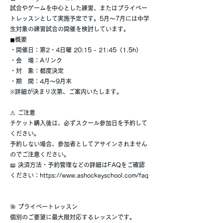
試合やゲームを中心とした練習、またはプライベー
トレッスンとして実施予定です。5月〜7月には中学
生対象の練習試合の開催を検討しています。
◼︎概要
・開催日：第2・4日曜 20:15 - 21:45（1.5h）
・会 場：Aリンク
・対 象：都度決定
・期 間：4月〜9月末
※詳細が決まり次第、ご案内いたします。
⚠ ご注意
チケット購入後は、必ずスクール参加日を予約して
ください。
予約しない場合、参加者としてアサインされません
のでご注意ください。
📖 決済方法・予約管理などの詳細はFAQをご確認
ください：
https://www.ashockeyschool.com/faq
🎯 プライベートレッスン
個別のご要望に最大限対応するレッスンです。