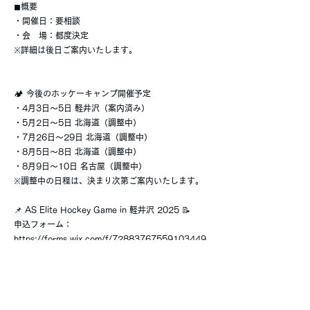
◼︎概要
・開催日：要相談
・会 場：都度決定
※詳細は後日ご案内いたします。
🏕 今後のホッケーキャンプ開催予定
・4月3日〜5日 軽井沢（案内済み）
・5月2日〜5日 北海道（調整中）
・7月26日～29日 北海道（調整中）
・8月5日～8日 北海道（調整中）
・8月9日〜10日 名古屋（調整中）
※調整中の日程は、決まり次第ご案内いたします。
📌 AS Elite Hockey Game in 軽井沢 2025 📝
申込フォーム：
https://forms.wix.com/f/72883767559103449
20
💻 オンラインセミナー（プレーヤー向け）