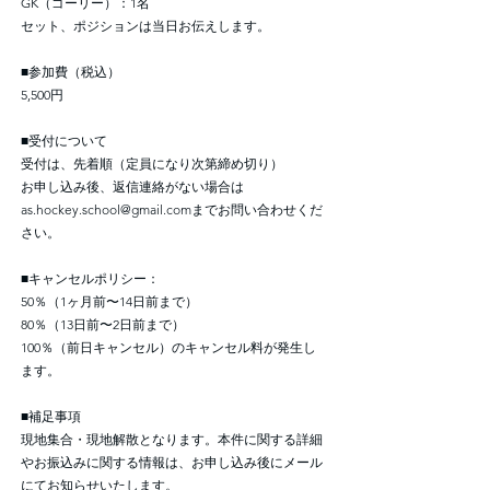
GK（ゴーリー）：1名
セット、ポジションは当日お伝えします。
■参加費（税込）
5,500円
■受付について
受付は、先着順（定員になり次第締め切り）
お申し込み後、返信連絡がない場合は
as.hockey.school@gmail.com
までお問い合わせくだ
さい。
■キャンセルポリシー：
50％（1ヶ月前〜14日前まで）
80％（13日前〜2日前まで）
100％（前日キャンセル）のキャンセル料が発生し
ます。
■補足事項
現地集合・現地解散となります。本件に関する詳細
やお振込みに関する情報は、お申し込み後にメール
にてお知らせいたします。