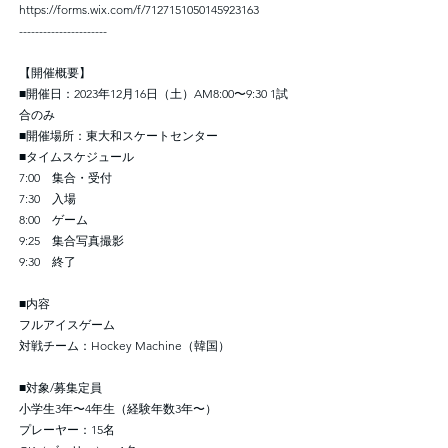
https://forms.wix.com/f/7127151050145923163
----------------------
【開催概要】
■開催日：2023年12月16日（土）AM8:00〜9:30 1試
合のみ
■開催場所：東大和スケートセンター
■タイムスケジュール
7:00 集合・受付
7:30 入場
8:00 ゲーム
9:25 集合写真撮影
9:30 終了
■内容
フルアイスゲーム
対戦チーム：Hockey Machine（韓国）
■対象/募集定員
小学生3年〜4年生（経験年数3年〜）
プレーヤー：15名