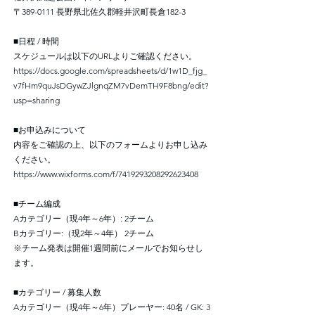
〒389-0111 長野県北佐久郡軽井沢町長倉182-3
■日程 / 時間
スケジュールは以下のURLよりご確認ください。
https://docs.google.com/spreadsheets/d/1w1D_fjg_
v7fHm9quJsDGywZJlgnqZM7vDemTH9F8bng/edit?
usp=sharing
■お申込みについて
内容をご確認の上、以下のフォームよりお申し込み
ください。
https://www.wixforms.com/f/7419293208292623408
■チーム編成
Aカテゴリー（現4年～6年）: 2チーム
Bカテゴリー:（現2年～4年） 2チーム
※チーム発表は開催1週間前にメールでお知らせし
ます。
■カテゴリー / 募集人数
Aカテゴリー（現4年～6年）プレーヤー: 40名 / GK: 3