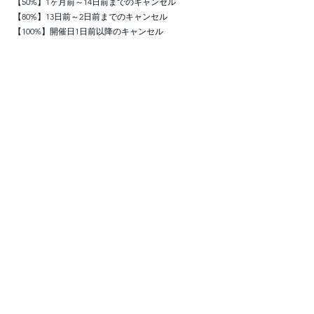
【50%】1ヶ月前～14日前までのキャンセル
【80%】13日前～2日前までのキャンセル
【100%】開催日1日前以降のキャンセル
※受付は先着順です。定員に達した場合はキャンセ
ル待ちとなります。
※キャンセルによる返金は、手数料を差し引いた金
額となります。
※日程変更の場合も申込み日程の参加費が発生しま
す。（但し開催1ヶ月以降の変更の場合）
■注意事項
お申込み後、本イベントの詳細や振込情報をメール
にてご案内します。
定員に満たない場合、開催を見送る場合がございま
すのでご了承ください。
■保険・怪我対応について
本イベントでは、スポーツ保険への加入は各自でお
願いいたします。
万が一、怪我が発生した場合は、スタッフが速やか
に応急対応を行い、必要に応じて保護者へご連絡い
たします。