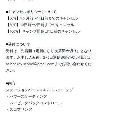
■キャンセルポリシーについて
【50%】1ヶ月前〜14日前までのキャンセル
【80%】13日前〜2日前までのキャンセル
【100%】キャンプ開催日1日前のキャンセル
■受付について
受付は、先着順（定員になり次第締め切り）となり
ます。お申し込み後、2~3日返信連絡がない場合は
as.hockey.school@gmail.com
までお問い合わせくだ
さい。
■内容
ステーションベーススキルトレーニング
・パワースケーティング
・ムービングパックコントロール
・スコアリング
・スモールエリアゲーム
内容は変更になる場合もございます。
●GK専用ステーションプログラム