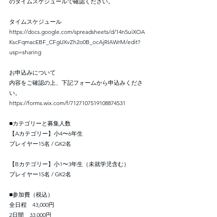
のタイムスケジュールで確認ください。
タイムスケジュール
https://docs.google.com/spreadsheets/d/14n5uiXOA
KscFqmacEBF_CFgUXvZh2o0B_ocAjRIAWrM/edit?
usp=sharing
お申込みについて
内容をご確認の上、下記フォームから申込みくださ
い。
https://forms.wix.com/f/7127107519108874531
■カテゴリーと募集人数
【Aカテゴリー】小4〜6年生
プレイヤー15名 / GK2名
【Bカテゴリー】小1〜3年生（未就学児含む）
プレイヤー15名 / GK2名
■参加費（税込）
全日程 43,000円
2日間 33,000円