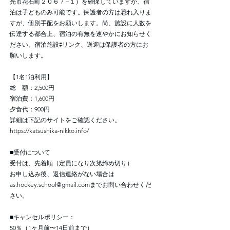
光市花石町２０６７−１）を確保していますが、宿
泊は子どものみ可能です。保護者の方は恐れ入りま
すが、個別手配をお願いします。尚、施設に人数を
伝達する都合上、宿泊の有無を速やかにお知らせく
ださい。宿泊施設⇄リンク、送迎は保護者の方にお
願いします。
【1名1泊利用】
総 額：2,500円
宿泊費：1,600円
夕食代：900円
詳細は下記のサイトをご確認ください。
https://katsushika-nikko.info/
■受付について
受付は、先着順（定員になり次第締め切り）
お申し込み後、返信連絡がない場合は
as.hockey.school@gmail.com
までお問い合わせくだ
さい。
■キャンセルポリシー：
50％（1ヶ月前〜14日前まで）