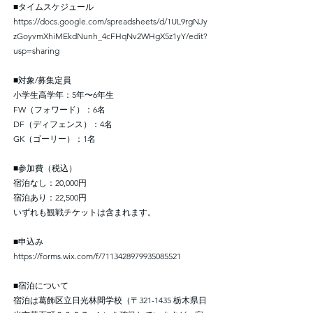
■タイムスケジュール
https://docs.google.com/spreadsheets/d/1UL9rgNJy
zGoyvmXhiMEkdNunh_4cFHqNv2WHgX5z1yY/edit?
usp=sharing
■対象/募集定員
小学生高学年：5年〜6年生
FW（フォワード）：6名
DF（ディフェンス）：4名
GK（ゴーリー）：1名
■参加費（税込）
宿泊なし：20,000円
宿泊あり：22,500円
いずれも観戦チケットは含まれます。
■申込み
https://forms.wix.com/f/7113428979935085521
■宿泊について
宿泊は葛飾区立日光林間学校（〒321-1435 栃木県日