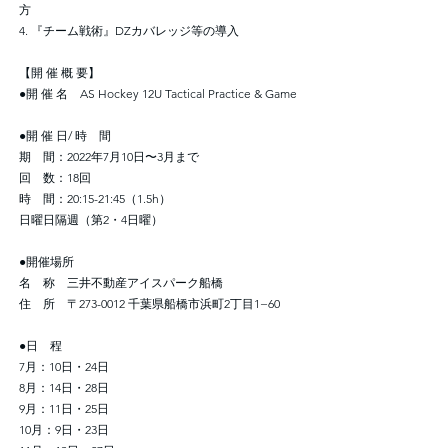
方
4. 『チーム戦術』DZカバレッジ等の導入
【開 催 概 要】
●開 催 名 AS Hockey 12U Tactical Practice & Game
●開 催 日/ 時 間
期 間：2022年7月10日〜3月まで
回 数：18回
時 間：20:15-21:45（1.5h）
日曜日隔週（第2・4日曜）
●開催場所
名 称 三井不動産アイスパーク船橋
住 所 〒273-0012 千葉県船橋市浜町2丁目1−60
●日 程
7月：10日・24日
8月：14日・28日
9月：11日・25日
10月：9日・23日