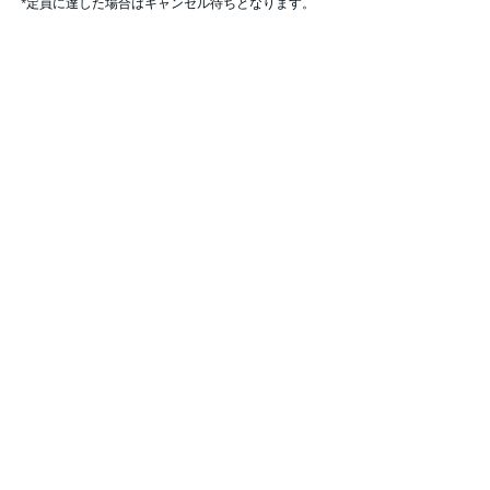
*定員に達した場合はキャンセル待ちとなります。
▶お申込み方法
参加毎の1回開催ごとにお申込みください。
まとめて参加する場合は申込み時に参加する日程を
ご予約ください。
ASメンバーのみ申込みが可能です。
※一般参加の場合は、下記リンクよりASメンバー入
会金をお支払い後、お申込み可能となります。HPよ
り会員のお手続きを行ってください。
https://www.ashockeyschool.com/shop
▶参加費（税込）
プレイヤー：5,500円
GK：4,500円
1回あたりの参加費
▼予約のキャンセルポリシー / 振替
請求書発行後のキャンセルは不可となります。
請求書発行前にキャンセルをしない場合はご請求が