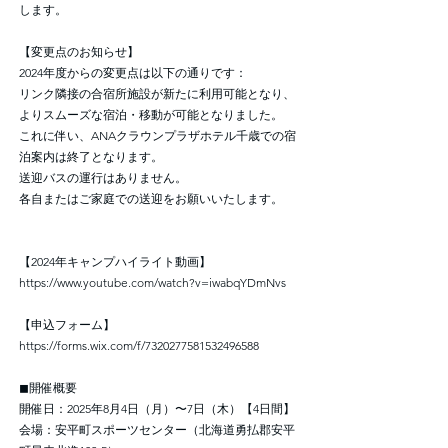
します。
【変更点のお知らせ】
2024年度からの変更点は以下の通りです：
リンク隣接の合宿所施設が新たに利用可能となり、
よりスムーズな宿泊・移動が可能となりました。
これに伴い、ANAクラウンプラザホテル千歳での宿
泊案内は終了となります。
送迎バスの運行はありません。
各自またはご家庭での送迎をお願いいたします。
【2024年キャンプハイライト動画】
https://www.youtube.com/watch?v=iwabqYDmNvs
【申込フォーム】
https://forms.wix.com/f/7320277581532496588
◼︎開催概要
開催日：2025年8月4日（月）〜7日（木）【4日間】
会場：安平町スポーツセンター（北海道勇払郡安平