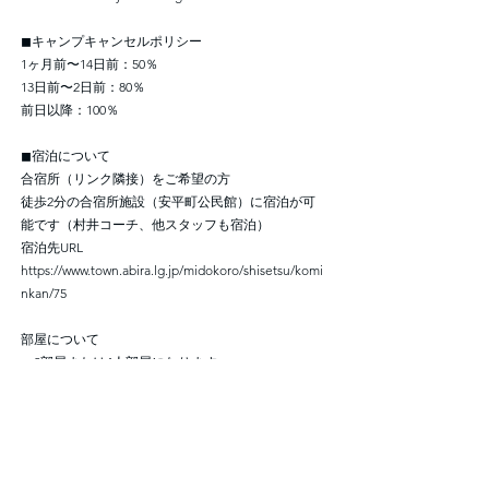
◼︎キャンプキャンセルポリシー
1ヶ月前〜14日前：50％
13日前〜2日前：80％
前日以降：100％
◼︎宿泊について
合宿所（リンク隣接）をご希望の方
徒歩2分の合宿所施設（安平町公民館）に宿泊が可
能です（村井コーチ、他スタッフも宿泊）
宿泊先URL
https://www.town.abira.lg.jp/midokoro/shisetsu/komi
nkan/75
部屋について
・2部屋または4人部屋になります。
・基本、部屋割りはこちらで割り振ります。友達と
同部屋をご希望の場合はお知らせください。
備考
・子どもだけの宿泊も可（高学年以上）