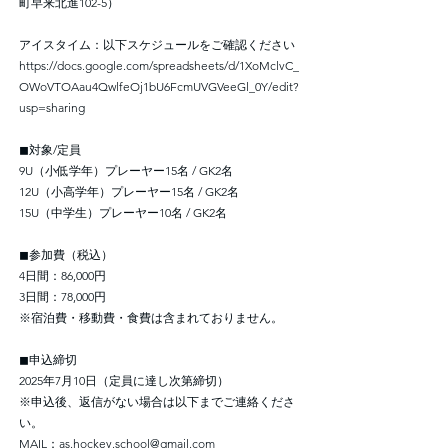
町早来北進102-5）
アイスタイム：以下スケジュールをご確認ください
https://docs.google.com/spreadsheets/d/1XoMclvC_
OWoVTOAau4QwlfeOj1bU6FcmUVGVeeGl_0Y/edit?
usp=sharing
◼︎対象/定員
9U（小低学年）プレーヤー15名 / GK2名
12U（小高学年）プレーヤー15名 / GK2名
15U（中学生）プレーヤー10名 / GK2名
◼︎参加費（税込）
4日間：86,000円
3日間：78,000円
※宿泊費・移動費・食費は含まれておりません。
◼︎申込締切
2025年7月10日（定員に達し次第締切）
※申込後、返信がない場合は以下までご連絡くださ
い。
MAIL：
as.hockey.school@gmail.com