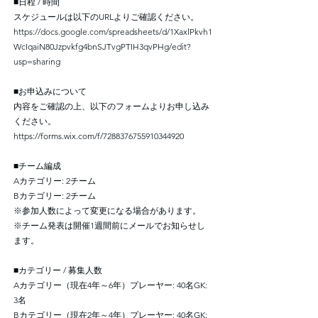
■日程 / 時間
スケジュールは以下のURLよりご確認ください。
https://docs.google.com/spreadsheets/d/1XaxlPkvh1
WcIqaiN80Jzpvkfg4bnSJTvgPTIH3qvPHg/edit?
usp=sharing
■お申込みについて
内容をご確認の上、以下のフォームよりお申し込み
ください。
https://forms.wix.com/f/7288376755910344920
■チーム編成
Aカテゴリー: 2チーム
Bカテゴリー: 2チーム
※参加人数によって変更になる場合があります。
※チーム発表は開催1週間前にメールでお知らせし
ます。
■カテゴリー / 募集人数
Aカテゴリー（現在4年～6年）プレーヤー: 40名GK:
3名
Bカテゴリー（現在2年～4年）プレーヤー: 40名GK: