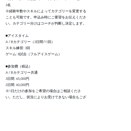
3名
※経験年数やスキルによってカテゴリーを変更する
ことも可能です。申込み時にご要望をお伝えくださ
い。カテゴリー分けはコーチが判断し決定します。
■アイスタイム
A / Bカテゴリー（3日間/11回）
スキル練習: 3回
ゲーム: 8試合（フルアイスゲーム）
■参加費（税込）
A / Bカテゴリー共通
3日間: 65,000円
2日間: 60,000円
※1日だけの参加をご希望の場合はご相談くださ
い。ただし、状況によりお受けできない場合もござ
います。
■キャンセルポリシー
【50%】1ヶ月前～14日前までのキャンセル
【80%】13日前～2日前までのキャンセル