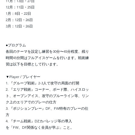
11月：13日・27日
12月：11日・25日
1月：8日・22日
2月：12日・26日
3月：12日・26日
●プログラム
各回のテーマを設定し練習を30分〜45分程度、残り
時間45分間はフルアイスゲームを行います。戦術練
習は以下を目標として行います。
▼Player / プレイヤー
1. 『グループ戦術』2-3人で攻守の局面の打開
2. 『エリア戦術』コーナー、ボード際、ハイスロッ
ト、オープンアイス、攻守のブルーライン等、リン
ク上のエリアでのプレーの仕方
3. 『ポジションプレー』DF、FW特有のプレーの仕
方
4. 『チーム戦術』DZカバレッジ等の導入
を「FW、DF関係なく全員が学ぶ」こと。