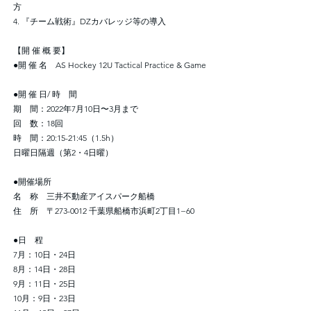
方
4. 『チーム戦術』DZカバレッジ等の導入
【開 催 概 要】
●開 催 名 AS Hockey 12U Tactical Practice & Game
●開 催 日/ 時 間
期 間：2022年7月10日〜3月まで
回 数：18回
時 間：20:15-21:45（1.5h）
日曜日隔週（第2・4日曜）
●開催場所
名 称 三井不動産アイスパーク船橋
住 所 〒273-0012 千葉県船橋市浜町2丁目1−60
●日 程
7月：10日・24日
8月：14日・28日
9月：11日・25日
10月：9日・23日