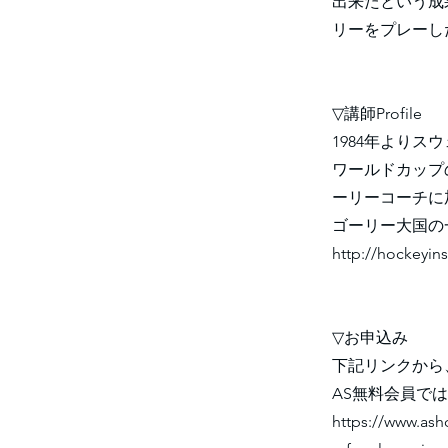
出来たという成
リーをプレーし
▽講師Profile
1984年よりス
ワールドカップ
ーリーコーチに
ゴーリー大国の
http://hockeyin
▽お申込み
下記リンクから
AS無料会員で
https://www.as