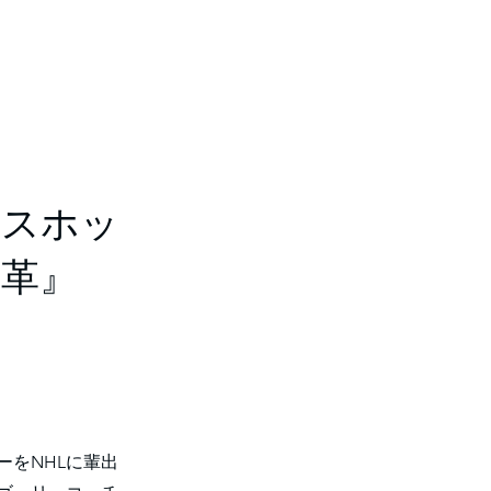
アイスホッ
改革』
をNHLに輩出