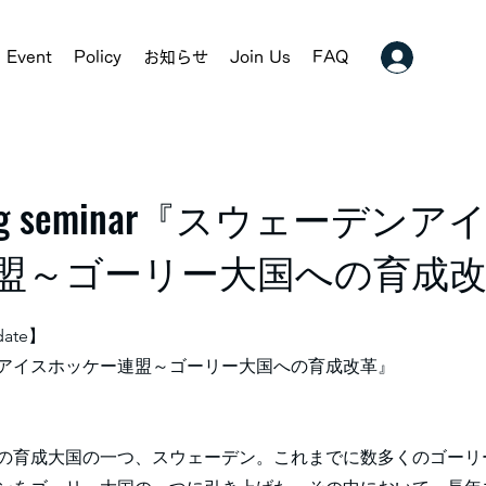
Event
Policy
お知らせ
Join Us
FAQ
hing seminar『スウェーデン
盟～ゴーリー大国への育成
date】
アイスホッケー連盟～ゴーリー大国への育成改革』
の育成大国の一つ、スウェーデン。これまでに数多くのゴーリー