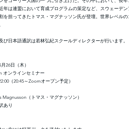
ンをゴーリー大国の一つに引き上げた。その中において、長年
近年は連盟において育成プログラムの策定など、スウェーデン
割を担ってきたトマス・マグナッソン氏が登壇。世界レベルの
。
及び日本語通訳は若林弘紀スクールディレクターが行います。
5月26日（木）
m オンラインセミナー
22:00（20:45～Zoomオープン予定）
s Magnusson（トマス・マグナッソン）
訳あり