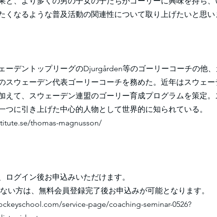
果と、より多くの男の子女の子たちがゴーリーに興味を持ち、
たくなるような普及活動の関連性について取り上げたいと思い
ウェーデントップリーグのDjurgården等のゴーリーコーチの他
のスウェーデン代表ゴーリーコーチを務めた。近年はスウェーデ
加えて、スウェーデン連盟のゴーリー育成プログラムを策定。
一つに引き上げた中心的人物として世界的に知られている。
stitute.se/thomas-magnusson/
、ログイン後お申込みいただけます。
はない方は、無料会員登録完了後お申込みが可能となります。
hockeyschool.com/service-page/coaching-seminar-0526?