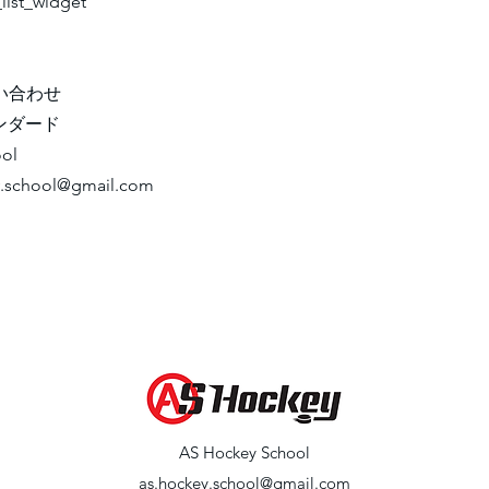
_list_widget
い合わせ
ンダード
ol
y.school@gmail.com
​AS Hockey School
as.hockey.school@gmail.com