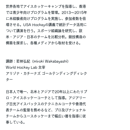
世界各地でアイスホッケーキャンプを指導し、香港
では青少年向けプログラムを管理。2013〜2015年
に未経験者向けプログラムを実施し、参加者数を倍
増させる。USA Hockeyの講義で統計データ活用に
ついて講演を行う。スポーツ組織論を研究し、欧
米・アジア・日本のチームを比較分析。競技構造の
構築を探求し、各種メディアから取材を受ける。
講師：若林弘紀（Hiroki Wakabayashi）
World Hockey Lab 主宰
アリゾナ・カチーナズ ゴールテンディングディレク
ター
日本人で唯一、北米とアジアで20年以上にわたりプ
ロ・アイスホッケーコーチとして指導。アジアリー
グ日光アイスバックスのテクニカルコーチや香港代
表チームの監督を務めるなど、プロ及びナショナル
チームからユースホッケーまで幅広い層を指導に従
事している。