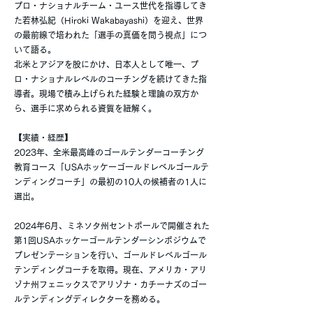
プロ・ナショナルチーム・ユース世代を指導してき
た若林弘紀（Hiroki Wakabayashi）を迎え、世界
の最前線で培われた「選手の真価を問う視点」につ
いて語る。
北米とアジアを股にかけ、日本人として唯一、プ
ロ・ナショナルレベルのコーチングを続けてきた指
導者。現場で積み上げられた経験と理論の双方か
ら、選手に求められる資質を紐解く。
【実績・経歴】
2023年、全米最高峰のゴールテンダーコーチング
教育コース「USAホッケーゴールドレベルゴールテ
ンディングコーチ」の最初の10人の候補者の1人に
選出。
2024年6月、ミネソタ州セントポールで開催された
第1回USAホッケーゴールテンダーシンポジウムで
プレゼンテーションを行い、ゴールドレベルゴール
テンディングコーチを取得。現在、アメリカ・アリ
ゾナ州フェニックスでアリゾナ・カチーナズのゴー
ルテンディングディレクターを務める。