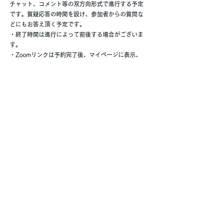
チャット、コメント等の双方向形式で進行する予定
です。質疑応答の時間を設け、参加者からの質問な
どにもお答え頂く予定です。
・終了時間は進行によって前後する場合がございま
す。
・Zoomリンクは予約完了後、マイページに表示、
または開催前日にリマインダーメールにてお知らせ
いたします。
▼注意事項
お申込み頂いた後に受付完了メールを送信致しま
す。
ドメイン設定など受信制限設定をしている方は「〇
〇」からメールを受信できるように設定をお願い致
します。受付完了メールが届かない場合には必ずご
連絡ください。
●主催者・お問合せ
株式会社Aスタンダード
AS Hockey School
Mail：
as.hockey.school@gmail.com