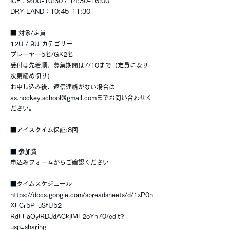
ICE：9:00-10:30 / 14:30-16:00
DRY LAND：10:45-11:30
■ 対象/定員
12U / 9U カテゴリー
プレーヤー5名/GK2名
受付は先着順、募集期間は7/10まで（定員になり
次第締め切り）
お申し込み後、返信連絡がない場合は
as.hockey.school@gmail.com
までお問い合わせく
ださい。
■アイスタイム保証:8回
■ 参加費
申込みフォームからご確認ください
■タイムスケジュール
https://docs.google.com/spreadsheets/d/1xP0n
XFCr5P-uSfU52-
RdFFaOyIRDJdACkjIMF2oYn70/edit?
usp=sharing