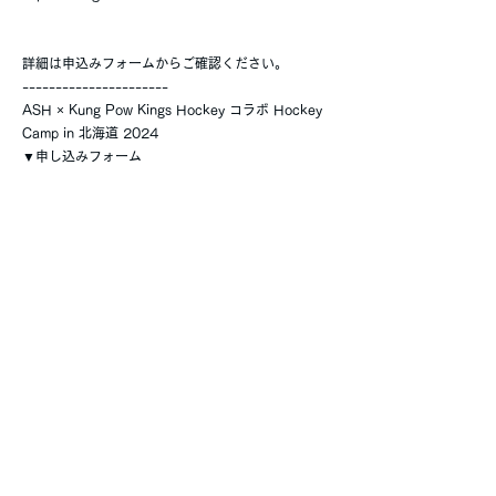
詳細は申込みフォームからご確認ください。
----------------------
ASH × Kung Pow Kings Hockey コラボ Hockey
Camp in 北海道 2024
▼申し込みフォーム
https://forms.wix.com/f/71975177150896542
22
----------------------
■お問合せについて
質問、不明な点などはお気軽にご連絡ください。
MAIL：
as.hockey.school@gmail.com