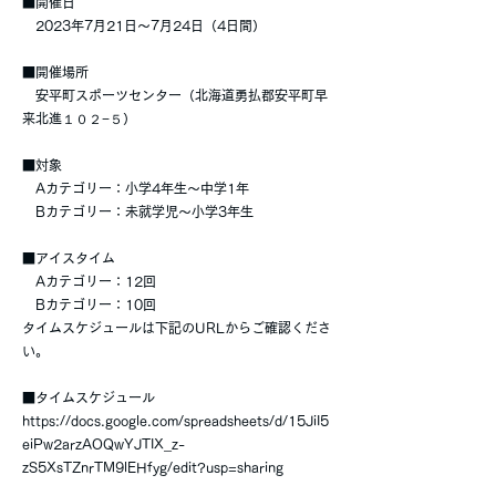
■開催日
2023年7月21日〜7月24日（4日間）
■開催場所
安平町スポーツセンター（北海道勇払郡安平町早
来北進１０２−５）
■対象
Aカテゴリー：小学4年生〜中学1年
Bカテゴリー：未就学児〜小学3年生
■アイスタイム
Aカテゴリー：12回
Bカテゴリー：10回
タイムスケジュールは下記のURLからご確認くださ
い。
■タイムスケジュール
https://docs.google.com/spreadsheets/d/15JiI5
eiPw2arzAOQwYJTIX_z-
zS5XsTZnrTM9lEHfyg/edit?usp=sharing