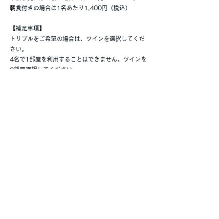
朝食付きの場合は1名あたり1,400円（税込）
【補足事項】
トリプルをご希望の場合は、ツインを選択してくだ
さい。
4名で1部屋を利用することはできません。ツインを
2部屋選択してください。
4日間同一の料金となり、休日割増はありません。
朝食は、レストラン「ハスカップ」でバイキングス
タイルとなります。（営業時間は5:30〜）
【締切】2023年5月30日
■ホテル
ANAクラウンプラザホテル千歳
〒066-8637 北海道千歳市北栄2-2-1
0123-22-2311
詳細はホテルのホームページでご確認ください。
https://www.anacrowneplaza-chitose.jp/
【キャンセルポリシー】