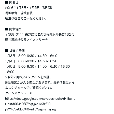
■ 開催日
2026年1月3日〜1月5日（3日間）
現地集合・現地解散
宿泊は各自でご手配ください。
■ 開催場所
〒389-0111 長野県北佐久郡軽井沢町長倉182-3
軽井沢風越公園アイスアリーナ
■ 日程 / 時間
1月3日 8:00-9:30 / 14:50-16:20
1月4日 8:00-9:30 / 14:50-16:20
1月5日 8:00-9:30 / 14:50-16:20 / 16:30-
18:00
※合計7回のアイスタイムを保証。
※追加試合が入る場合があります。最新情報はタイ
ムスケジュールでご確認ください。
タイムスケジュール：
https://docs.google.com/spreadsheets/d/1bc_p
Hbxtd66Ja9B7Yqtgra1e3xFlR-
jlVYfcSe0BCX0/edit?usp=sharing