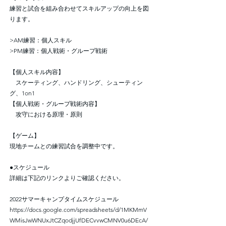
練習と試合を組み合わせてスキルアップの向上を図
ります。
>AM練習：個人スキル
>PM練習：個人戦術・グループ戦術
【個人スキル内容】
スケーティング、ハンドリング、シューティン
グ、1on1
【個人戦術・グループ戦術内容】
攻守における原理・原則
【ゲーム】
現地チームとの練習試合を調整中です。
●スケジュール
詳細は下記のリンクよりご確認ください。
2022サマーキャンプタイムスケジュール
https://docs.google.com/spreadsheets/d/1MKMmV
WMisJwWNUxJtCZqodjjUfDECvvwCMNV0u6DEcA/