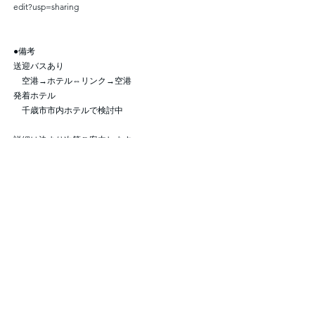
edit?usp=sharing
●備考
送迎バスあり
空港→ホテル⇔リンク→空港
発着ホテル
千歳市市内ホテルで検討中
詳細は決まり次第ご案内します。
下記のフォームより詳細をご確認のうえ、お申し込
みください。
━━━━━━━━━━━━━━━━━━━━━━━━
事業名称
AS Hockey Summer Camp 2022 in北海道
運営者
株式会社 A Standard Inc.
━━━━━━━━━━━━━━━━━━━━━━━━