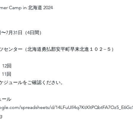
mer Camp in 北海道 2024
日〜7月31日（4日間）
センター（北海道勇払郡安平町早来北進１０２−５）
12回
11回
ケジュールをご確認ください。
ュール
oogle.com/spreadsheets/d/14LFuUIl4q7KtXltPQbtFA7Oz5_E6Gc
ng
）