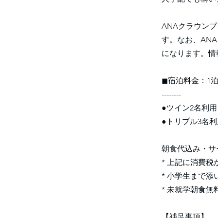
ANAクラウン
す。なお、AN
になります。情
◼︎宿泊料金：1泊
--------
●ツイン2名利用
●トリプル3名利
--------
朝食代込み・サ
* 上記に消費
* 小学生まで
* 未就学朝食無
【補足事項】