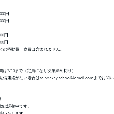
000円
00円
00円
00円
での移動費、食費は含まれません。
間は7/10まで（定員になり次第締め切り）
返信連絡がない場合は
as.hockey.school@gmail.com
までお問い
動
動は調整中です。
絡いたします。