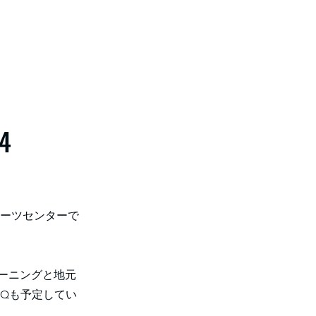
4
町スポーツセンターで
ーニングと地元
Qも予定してい