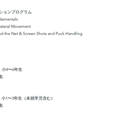
ーションプログラム
ndamentals
ateral Movement
ind the Net & Screen Shots and Puck Handling
】小4〜6年生
5名
】小1〜3年生（未就学児含む）
5名