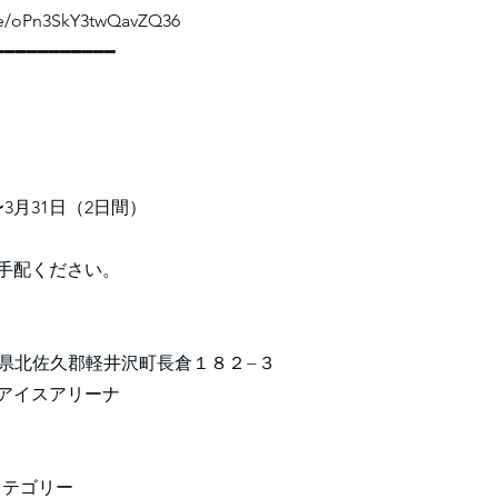
gle/oPn3SkY3twQavZQ36
━━━━━━━━━━━
日〜3月31日（2日間）
手配ください。
1 長野県北佐久郡軽井沢町長倉１８２−３
アイスアリーナ
 カテゴリー