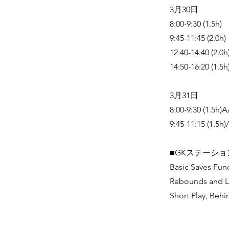
3月30日
8:00-9:30 (
9:45-11:45
12:40-14:4
14:50-16:20 
3月31日
8:00-9:30 
9:45-11:15 (1
■GKステーシ
Basic Saves Fu
Rebounds and L
Short Play, Beh