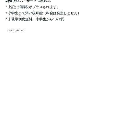
朝食代込み・サービス料込み
* 上記に消費税がプラスされます。
* 小学生まで添い寝可能（料金は発生しません）
* 未就学朝食無料、小学生から1,400円
【補足事項】
トリプルをご希望の場合は、ツインを選択してくだ
さい。
4日間同一の料金となり、休日割増はありません。
朝食は、レストラン「ハスカップ」でバイキングス
タイルとなります。（営業時間は5:30〜）
【締切】4月30日
■ホテル
ANAクラウンプラザホテル千歳
〒066-8637 北海道千歳市北栄2-2-1
0123-22-2311
詳細はホテルのホームページでご確認ください。
https://www.anacrowneplaza-chitose.jp/
【キャンセルポリシー】