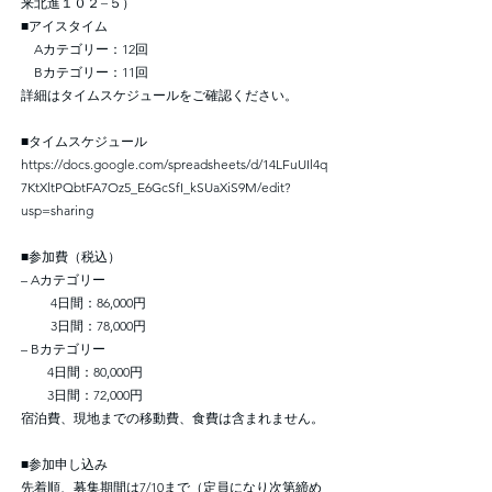
来北進１０２−５）
■アイスタイム
Aカテゴリー：12回
Bカテゴリー：11回
詳細はタイムスケジュールをご確認ください。
■タイムスケジュール
https://docs.google.com/spreadsheets/d/14LFuUIl4q
7KtXltPQbtFA7Oz5_E6GcSfI_kSUaXiS9M/edit?
usp=sharing
■参加費（税込）
– Aカテゴリー
4日間：86,000円
3日間：78,000円
– Bカテゴリー
4日間：80,000円
3日間：72,000円
宿泊費、現地までの移動費、食費は含まれません。
■参加申し込み
先着順、募集期間は7/10まで（定員になり次第締め