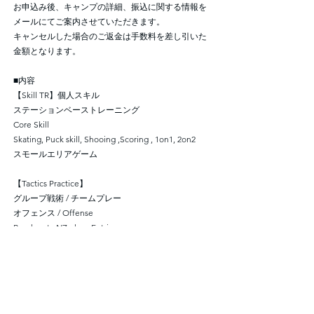
お申込み後、キャンプの詳細、振込に関する情報を
メールにてご案内させていただきます。
キャンセルした場合のご返金は手数料を差し引いた
金額となります。
■内容
【Skill TR】個人スキル
ステーションベーストレーニング
Core Skill
Skating, Puck skill, Shooing ,Scoring , 1on1, 2on2
スモールエリアゲーム
【Tactics Practice】
グループ戦術 / チームプレー
オフェンス / Offense
Break out , NZ play , Entries
内容は変更になる場合もございます。
■GK専用ステーションプログラム
Basic Saves Fundamentals