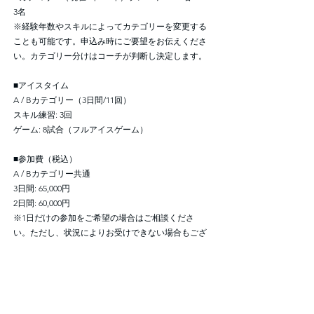
3名
※経験年数やスキルによってカテゴリーを変更する
ことも可能です。申込み時にご要望をお伝えくださ
い。カテゴリー分けはコーチが判断し決定します。
■アイスタイム
A / Bカテゴリー（3日間/11回）
スキル練習: 3回
ゲーム: 8試合（フルアイスゲーム）
■参加費（税込）
A / Bカテゴリー共通
3日間: 65,000円
2日間: 60,000円
※1日だけの参加をご希望の場合はご相談くださ
い。ただし、状況によりお受けできない場合もござ
います。
■キャンセルポリシー
【50%】1ヶ月前～14日前までのキャンセル
【80%】13日前～2日前までのキャンセル