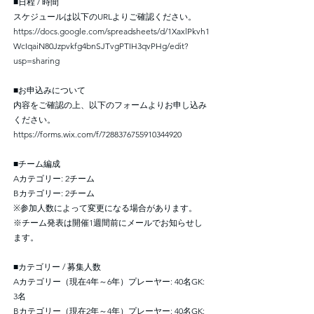
■日程 / 時間
スケジュールは以下のURLよりご確認ください。
https://docs.google.com/spreadsheets/d/1XaxlPkvh1
WcIqaiN80Jzpvkfg4bnSJTvgPTIH3qvPHg/edit?
usp=sharing
■お申込みについて
内容をご確認の上、以下のフォームよりお申し込み
ください。
https://forms.wix.com/f/7288376755910344920
■チーム編成
Aカテゴリー: 2チーム
Bカテゴリー: 2チーム
※参加人数によって変更になる場合があります。
※チーム発表は開催1週間前にメールでお知らせし
ます。
■カテゴリー / 募集人数
Aカテゴリー（現在4年～6年）プレーヤー: 40名GK:
3名
Bカテゴリー（現在2年～4年）プレーヤー: 40名GK: