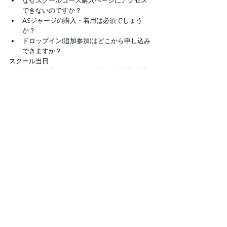
なぜスクールコース購入ページにアクセス
できないのですか？
ASジャージの購入・着用は必須でしょう
か？
ドロップイン(追加参加)はどこから申し込み
できますか？
スクール当日
三井不動産アイスパーク船橋の無料駐車場
は何台まで利用できますか？
リンクに何時間前から入場できますか？
キャンプ
キャンプはいつ、どこで開催しています
か？
ご不明な点がありましたら、お気軽にお問い合
わせくださいませ。
AS Hockey School 
- HP：
https://www.ashockeyschool.com/
- E-Mail：
as.hockey.school@gmail.com
- Instagram：