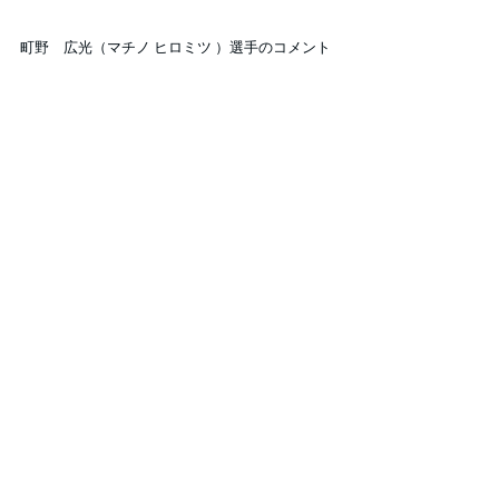
町野　広光（マチノ ヒロミツ ）選手のコメント
「
上手く行ったと笑顔を見せる子、どうすれば
上手くできるか考える顔やシュートを入れるこ
とができなくて悔しがっている顔など、練習で
こんなに様々な表情を見せることが指導者とし
て上手くコーチングできていることなのかなと
私なりに考えることができました。
アイスホッケーという素晴らしいスポーツをプ
レーする一個人同士、少しでも長くプレーを続
けて好きなままでいてほしいです。そのために
は何が必要で何を教えなければならないのか、
それを考えることができる時間だったと思いま
す。
」
2日間を振り返り、もう一度開催されるとした
ら、参加してみたいですか、という質問には
「
ぜひ参加したいです。
」とコメントを残して
いただきました。
千葉県アイスホッケー連盟および千葉県国体成