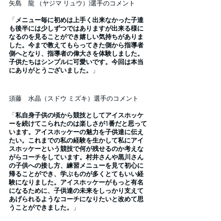
矢島　龍 （ヤジマ リュウ）)選手のコメント
「
メニュー毎に初めは上手く出来なかった子達
も後半には少しずつではありますが出来る様に
なるのを見ることができ嬉しい気持ちがありま
した。今まで教えてもらってきた側から指導者
側へとなり、指導者の偉大さを体験しました。
子供たちはシンプルに可愛いです。今回は本当
にありがとうございました。
」
須藤　水晶（スドウ ミズキ）選手のコメント
「
私自身子供の頃から競技としてアイスホッケ
ーを続けてこられたのは楽しさが1番だと思って
います。アイスホッケーの魅力を子供達に伝え
たい。これまでの私の経験を生かして私にアイ
スホッケーという競技で何が残せるのか考えな
がらコーチをしています。村井さんや黒川さん
の子供への接し方、練習メニューを見て初心に
帰ることができ、学ぶものが多くとてもいい経
験になりました。アイスホッケーがもっと有名
になるために、子供達の未来をしっかり支えて
あげられるようなコーチになりたいと改めて思
うことができました。
」