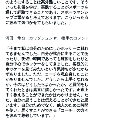
のようにすることは案外難しいことです。そう
いった礼儀を学び、実践することがスポーツを
通して経験できることであり、スポーツマンシ
ップに繋がると考えております。こういった点
に改めて気づかせてもらいました。
」
河田　隼也（カワダシュンヤ）)選手のコメント
「
今まで私は自分のためにしかホッケーに触れ
てきませんでした。自分が試合に出ることであ
ったり、夜遅い時間であっても練習をしたりと
自分中心でホッケーをしてきました。客観的に
ホッケーを見てみたいという気持ちが少なから
ずありました。ただ、コーチを私自身したこと
がありませんでした。どうしたら上手くなれる
か。今のはどうしたらよかったか。と質問をし
てくれたときは素直に嬉しかったです。正直上
手く教えることができたかはわかりません。た
だ、自分の思うことは伝えることができたと思
います。自分のためでなく、他人のために時間
を使い、尽くすことができる「コーチ」の方々
を改めて尊敬しています。
」