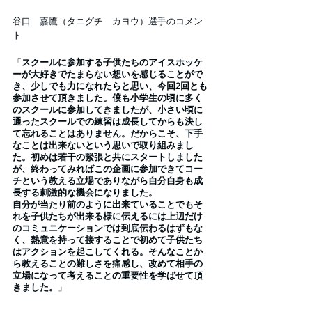
谷口　嘉鷹（タニグチ　カヨウ）選手のコメン
ト
「
スクールに参加する子供たちのアイスホッケ
ーが大好きでたまらない想いを感じることがで
き、少しでも力になれたらと思い、今回2回とも
参加させて頂きました。僕も小学生の頃に多く
のスクールに参加してきましたが、小さい頃に
通ったスクールでの練習は成長してからも決し
て忘れることはありません。だからこそ、下手
なことは出来ないという思いで取り組みまし
た。初めは若干の緊張と共にスタートしました
が、終わってみればこの企画に参加できてコー
チという教える立場でありながら自分自身も成
長する刺激的な機会になりました。
自分が当たり前のように出来ていることでもそ
れを子供たちが出来る様に伝えるには上辺だけ
のコミュニケーションでは到底伝わるはずもな
く、熱意を持って接することで初めて子供たち
はアクションを起こしてくれる。そんなことか
ら教えることの難しさを痛感し、改めて相手の
立場になって考えることの重要性を学ばせて頂
きました。
」